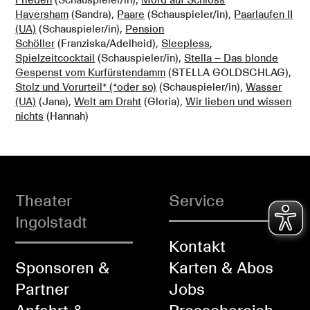
Frieden
(Schauspieler/in),
Mord auf Schloss
Haversham
(Sandra),
Paare
(Schauspieler/in),
Paarlaufen II
(UA)
(Schauspieler/in),
Pension
Schöller
(Franziska/Adelheid),
Sleepless
,
Spielzeitcocktail
(Schauspieler/in),
Stella – Das blonde
Gespenst vom Kurfürstendamm
(STELLA GOLDSCHLAG),
Stolz und Vorurteil* (*oder so)
(Schauspieler/in),
Wasser
(UA)
(Jana),
Welt am Draht
(Gloria),
Wir lieben und wissen
nichts
(Hannah)
Theater
Service
Ingolstadt
Kontakt
Sponsoren &
Karten & Abos
Partner
Jobs