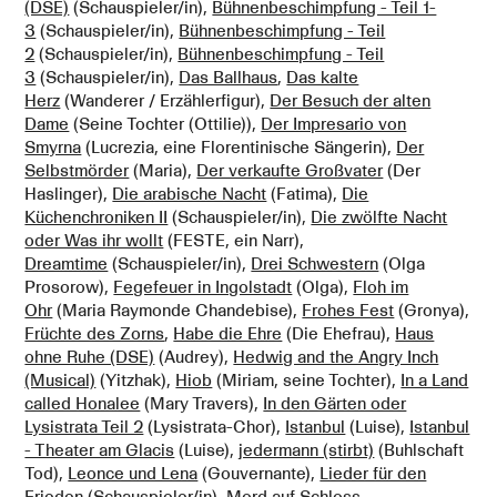
(DSE)
(Schauspieler/in),
Bühnenbeschimpfung - Teil 1-
3
(Schauspieler/in),
Bühnenbeschimpfung - Teil
2
(Schauspieler/in),
Bühnenbeschimpfung - Teil
3
(Schauspieler/in),
Das Ballhaus
,
Das kalte
Herz
(Wanderer / Erzählerfigur),
Der Besuch der alten
Dame
(Seine Tochter (Ottilie)),
Der Impresario von
Smyrna
(Lucrezia, eine Florentinische Sängerin),
Der
Selbstmörder
(Maria),
Der verkaufte Großvater
(Der
Haslinger),
Die arabische Nacht
(Fatima),
Die
Küchenchroniken II
(Schauspieler/in),
Die zwölfte Nacht
oder Was ihr wollt
(FESTE, ein Narr),
Dreamtime
(Schauspieler/in),
Drei Schwestern
(Olga
Prosorow),
Fegefeuer in Ingolstadt
(Olga),
Floh im
Ohr
(Maria Raymonde Chandebise),
Frohes Fest
(Gronya),
Früchte des Zorns
,
Habe die Ehre
(Die Ehefrau),
Haus
ohne Ruhe (DSE)
(Audrey),
Hedwig and the Angry Inch
(Musical)
(Yitzhak),
Hiob
(Miriam, seine Tochter),
In a Land
called Honalee
(Mary Travers),
In den Gärten oder
Lysistrata Teil 2
(Lysistrata-Chor),
Istanbul
(Luise),
Istanbul
- Theater am Glacis
(Luise),
jedermann (stirbt)
(Buhlschaft
Tod),
Leonce und Lena
(Gouvernante),
Lieder für den