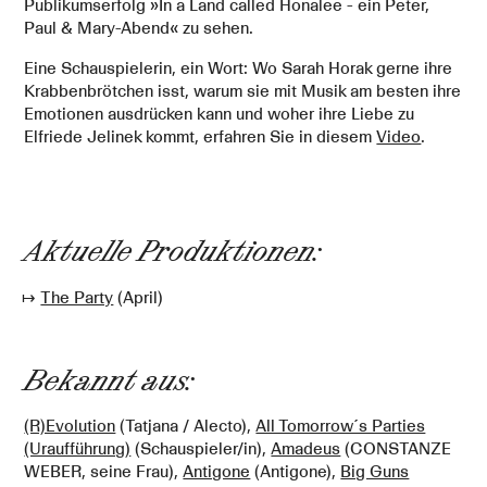
Publikumserfolg »In a Land called Honalee - ein Peter,
Paul & Mary-Abend« zu sehen.
Eine Schauspielerin, ein Wort:
Wo Sarah Horak gerne ihre
Krabbenbrötchen isst, warum sie mit Musik am besten ihre
Emotionen ausdrücken kann und woher ihre Liebe zu
Elfriede Jelinek kommt, erfahren Sie in diesem
Video
.
Aktuelle Produktionen:
The Party
(April)
Bekannt aus:
(R)Evolution
(Tatjana / Alecto),
All Tomorrow´s Parties
(Uraufführung)
(Schauspieler/in),
Amadeus
(CONSTANZE
WEBER, seine Frau),
Antigone
(Antigone),
Big Guns