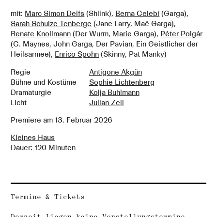
mit:
Marc Simon Delfs
(Shlink),
Berna Celebi
(Garga),
Sarah Schulze-Tenberge
(Jane Larry, Maë Garga),
Renate Knollmann
(Der Wurm, Marie Garga),
Péter Polgár
(C. Maynes, John Garga, Der Pavian, Ein Geistlicher der
Heilsarmee),
Enrico Spohn
(Skinny, Pat Manky)
Regie
Antigone Akgün
Bühne und Kostüme
Sophie Lichtenberg
Dramaturgie
Kolja Buhlmann
Licht
Julian Zell
Premiere am
13. Februar 2026
Kleines Haus
Dauer: 120 Minuten
Termine & Tickets
Derzeit liegen keine Vorstellungstermine