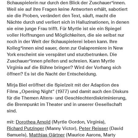
Schauspielerin nur durch den Blick der Zuschauer*innen.
Weil sie auf ihre Fragen keine Antworten erhält, sabotiert
sie die Proben, verändert den Text, säuft, macht die
Nächte durch und verliert sich in Halluzinationen, in denen
sie eine junge Frau trifft. Für Myrtle ist sie ein Spiegel
voller Hoffnungen und Möglichkeiten, die sie selbst nur
noch in der Welt der Schauspielerei leben kann. Ihre
Kolleg*innen sind sauer, denn zur Galapremiere in New
York erscheint sie verspätet und sturzbetrunken. Die
Zuschauer*innen pfeifen und schreien. Kann Myrtle
Virginia auf die Bühne bringen? Wird der Vorhang sich
öffnen? Es ist die Nacht der Entscheidung.
Mirja Biel eröffnet die Spielzeit mit der Adaption des
Films „Opening Night“ (1977) und damit auch den Diskurs
für die Themen Alters- und Geschlechterdiskriminierung,
die Brennpunkt im Theater und in unserer Gesellschaft
sind.
mit:
Dorothea Arnold
(Myrtle Gordon, Virginia),
Richard Putzinger
(Manny Victor),
Peter Reisser
(David
Samuels),
Matthias Gärtner
(Maurice Aarons, Marty